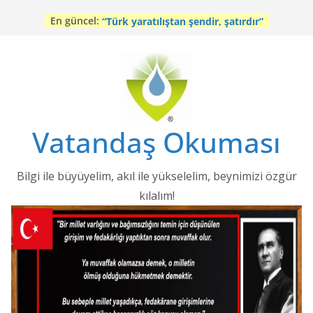
Skip
Sosyal medya ahlakı
En güncel:
to
“Türk yaratılıştan şendir, şatırdır”
Sosyal medyanın tarihi
content
Şimdi!
Kıbrıs’ta Türk katliamları (2)
Vatandaş Okuması
Bilgi ile büyüyelim, akıl ile yükselelim, beynimizi özgür
kılalım!