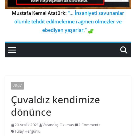
Mustafa Kemal Atatürk:
“… İnsaniyeti savunanlar
ölümle tehdit edilmelerine rağmen ölmezler ve
ebediyen yaşarlar.”
ARŞIV
Çuvaldız kendimize
dönünce
20 Aralık 2021
Vatandaş Okuması
2 Comments
Tülay Hergünlü