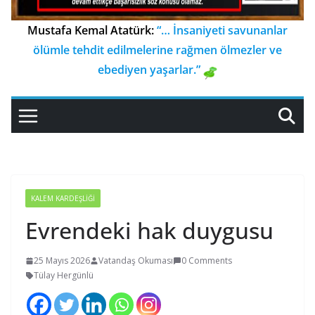
Mustafa Kemal Atatürk:
“… İnsaniyeti savunanlar
ölümle tehdit edilmelerine rağmen ölmezler ve
ebediyen yaşarlar.”
KALEM KARDEŞLIĞI
Evrendeki hak duygusu
25 Mayıs 2026
Vatandaş Okuması
0 Comments
Tülay Hergünlü