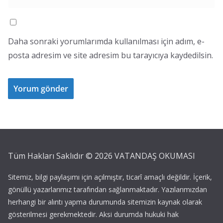
Daha sonraki yorumlarımda kullanılması için adım, e-
posta adresim ve site adresim bu tarayıcıya kaydedilsin.
Tüm Hakları Saklıdır ©
2026
VATANDAŞ OKUMASI
Sitemiz, bilgi paylaşımı için açılmıştır, ticarî amaçlı değildir. İçerik,
gönüllü yazarlarımız tarafından sağlanmaktadır. Yazılarımızdan
herhangi bir alıntı yapma durumunda sitemizin kaynak olarak
gösterilmesi gerekmektedir. Aksi durumda hukuki hak