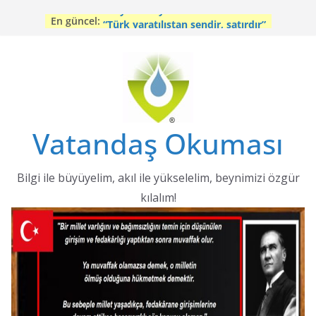
Skip
Sosyal medya ahlakı
En güncel:
to
“Türk yaratılıştan şendir, şatırdır”
content
Sosyal medyanın tarihi
Şimdi!
Kıbrıs’ta Türk katliamları (2)
Vatandaş Okuması
Bilgi ile büyüyelim, akıl ile yükselelim, beynimizi özgür
kılalım!